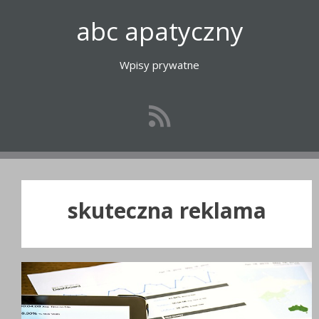
Przejdź
abc apatyczny
do
treści
Wpisy prywatne
skuteczna reklama