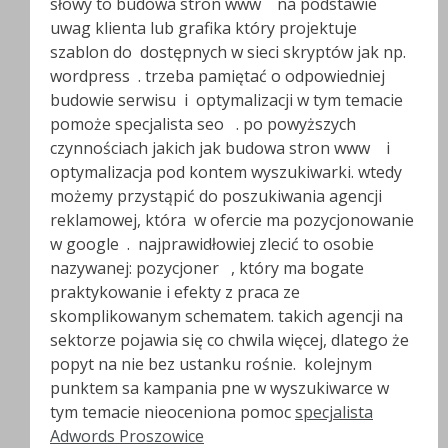
słowy to budowa stron www na podstawie
uwag klienta lub grafika który projektuje
szablon do dostępnych w sieci skryptów jak np.
wordpress . trzeba pamiętać o odpowiedniej
budowie serwisu i optymalizacji w tym temacie
pomoże specjalista seo . po powyższych
czynnościach jakich jak budowa stron www i
optymalizacja pod kontem wyszukiwarki. wtedy
możemy przystąpić do poszukiwania agencji
reklamowej, która w ofercie ma pozycjonowanie
w google . najprawidłowiej zlecić to osobie
nazywanej: pozycjoner , który ma bogate
praktykowanie i efekty z praca ze
skomplikowanym schematem. takich agencji na
sektorze pojawia się co chwila więcej, dlatego że
popyt na nie bez ustanku rośnie. kolejnym
punktem sa kampania pne w wyszukiwarce w
tym temacie nieoceniona pomoc
specjalista
Adwords Proszowice