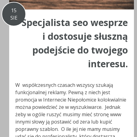
15
SIE
Specjalista seo wesprze
i dostosuje słuszną
podejście do twojego
interesu.
W współczesnych czasach wszyscy szukają
funkcjonalnej reklamy. Pewną z niech jest
promocja w Internecie Niepołomice kolokwialnie
można powiedzieć że w wyszukiwarce. Jednak
żeby w ogóle ruszyć musimy mieć stronę www
innymi słowy ją postawić od zera lub kupić
poprawny szablon. O ile jej nie mamy musimy
udać się do profesjonalisty, który dostarcza