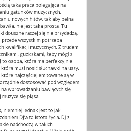
ścią taka praca polegająca na
eniu gatunków muzycznych,
aniu nowych hitów, tak aby pełna
 bawiła, nie jest taka prosta. Tu
ki douszne raczej się nie przydadzą.
 przede wszystkim potrzeba
ch kwalifikacji muzycznych. Z trudem
znikami, guziczkami, żeby mógł z
J to osoba, która ma perfekcyjnie
która musi nosić słuchawki na uszy.
, które najczęściej emitowane są w
j porządnie dostosować pod względem
ze na wprowadzaniu bawiących się
j muzyce się pląsa.
niemniej jednak jest to jak
daniem DJ’a to istota życia. DJ z
kie nadchodzą w takich