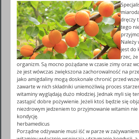
Specjal
miaroda
dręczy 
tego ni
przyjmo
Należy 
jest do
rzec, ż
organizm. Są mocno pożądane w czasie zimy oraz w
że jest wówczas zwiększona zachorowalność na przez
jako amigdaliny mogą doskonale chronić przed wsze
zawarte w nich składniki uniemożliwią proces starzeni
witaminy wyglądają dużo młodziej. Jednak myli się t
zastąpić dobre pożywienie. Jeżeli ktoś będzie się o
niezdrowym jedzeniem to przyjmowanie witamin nie u
kondycję.
herbamedicus
Porządne odżywanie musi iść w parze w zażywaniem w
witaminy wyłącznie wspierają utrzymanie kondycji, a