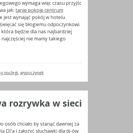
clegowego wymaga więc czasu przyjśc
wa jak:
tanie pokoje centrum
e jest wynająć pokój w hotelu
oświęcać się błogiemu odpoczynkowi.
 która będzie dla nas najbardziej
ę najczęściej nie mamy takiego
y noclegi
,
wypoczynek
 rozrywka w sieci
 osób chciało by stanąć dawniej za
ą DJ’a i założyć słuchawki dla dj-ów.