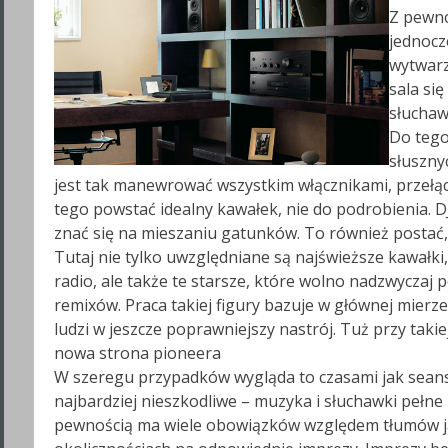
Z pewno
jednocz
wytwarz
sala się
słuchaw
Do tego
słuszny
jest tak manewrować wszystkim włącznikami, przełąc
tego powstać idealny kawałek, nie do podrobienia. D
znać się na mieszaniu gatunków. To również postać, 
Tutaj nie tylko uwzględniane są najświeższe kawałki
radio, ale także te starsze, które wolno nadzwycza
remixów. Praca takiej figury bazuje w głównej mier
ludzi w jeszcze poprawniejszy nastrój. Tuż przy takie
nowa strona pioneera
W szeregu przypadków wygląda to czasami jak seans, 
najbardziej nieszkodliwe – muzyka i słuchawki pełne z
pewnością ma wiele obowiązków względem tłumów ja