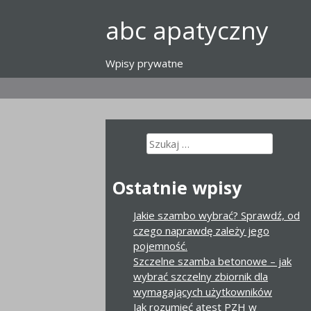
Przejdź
abc apatyczny
do
treści
Wpisy prywatne
Szukaj:
Ostatnie wpisy
Jakie szambo wybrać? Sprawdź, od
czego naprawdę zależy jego
pojemność.
Szczelne szamba betonowe – jak
wybrać szczelny zbiornik dla
wymagających użytkowników
Jak rozumieć atest PZH w