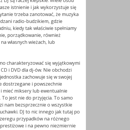
 DJ są raczej kiepskie. Wiele osób
ze istnienie i jak wykorzystuje się
pytanie trzeba zanotować, że muzyka
dzani radio-budzikiem, gdzie
niu, kiedy tak właściwie spełniamy
ie, porządkowanie, również
na własnych wieżach, lub
wno charakteryzować się wyjątkowymi
CD i DVD dla dj-ów. Nie obchodzi
a jednostka zachowuje się w swojej
nie dostrzegane i powszechnie
i mieć miksery lub ewentualnie
 To jest nie do przyjęcia. To samo
dzi nam bezsprzecznie o wszystkie
uchawki. DJ to nic innego jak tutaj po
w szeregu przypadków na różnego
 prestiżowe i na pewno niezmiernie