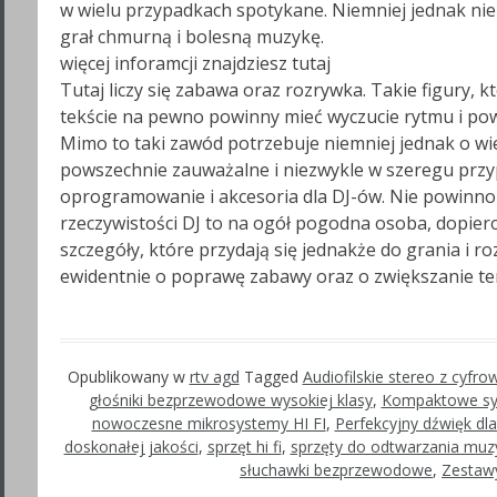
w wielu przypadkach spotykane. Niemniej jednak nie 
grał chmurną i bolesną muzykę.
więcej inforamcji znajdziesz tutaj
Tutaj liczy się zabawa oraz rozrywka. Takie figury, 
tekście na pewno powinny mieć wyczucie rytmu i po
Mimo to taki zawód potrzebuje niemniej jednak o wiel
powszechnie zauważalne i niezwykle w szeregu pr
oprogramowanie i akcesoria dla DJ-ów. Nie powinno
rzeczywistości DJ to na ogół pogodna osoba, dopiero
szczegóły, które przydają się jednakże do grania i r
ewidentnie o poprawę zabawy oraz o zwiększanie t
Opublikowany w
rtv agd
Tagged
Audiofilskie stereo z cyfr
głośniki bezprzewodowe wysokiej klasy
,
Kompaktowe sy
nowoczesne mikrosystemy HI FI
,
Perfekcyjny dźwięk dl
doskonałej jakości
,
sprzęt hi fi
,
sprzęty do odtwarzania muz
słuchawki bezprzewodowe
,
Zestaw