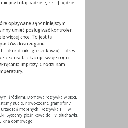
miejmy tutaj nadzieję, że DJ będzie
które opisywane są w niniejszym
winny umieć posługiwać kontroler.
e więcej chce. To jest tu
zypadków dostrzegane
 to akurat nikogo szokować. Talk w
 za konsola ukazuje swoje rogi i
ozkręcania imprezy. Chodzi nam
emperatury.
owymi źródłami
,
Domowa rozrywka w sieci
,
stemy audio
,
nowoczesne gramofony
,
a urządzeń mobilnych
,
Rozrywka HiFi w
yki
,
Systemy głośnikowe do TV
,
słuchawki
,
y kina domowego