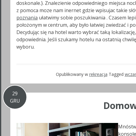
doskonale.}. Znalezienie odpowiedniego miejsca no
z pomoca moze nam inernet gdzie wpisujac takie słó
poznania
ułatwimy sobie poszukiwania . Czasem lepi
położonym w centrum, aby było łatwiej zwiedzać i p
Decydując się na hotel warto wybrać taką lokalizację,
odpowiednia. Jeśli szukamy hotelu na ostatnią chwil
wyboru.
Opublikowany w
rekreacja
Tagged
wczas
29
GRU
Domowa
Mnóstwo
konsolet