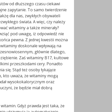
istów od dłuższego czasu ciekawi
jne zapytanie. To samo twierdzenie
takżę dla nas, zwykłych obywateli
ezwykłego świata. A więc, czy należy
wać witaminy a także minerały?
wziąć pod uwagę, iż odpowiedź nie
 końca pewna. Z jednej kwestii można
e witaminy doskonale wpływają na
czesnowiosennym, głównie dlatego,
iębienie. Zaś witaminy B17, kultowe
lkimi przeszkodami cery. Ponadto
a się. Stąd też osoby łykające
en, kto uważa, że witaminy mogą
bjadał wysokokalorycznym oraz
czyni, że będzie miał dobrą
itamin. Gdyż prawda jest taka, że
 nie utrzymują ją automatycznie.