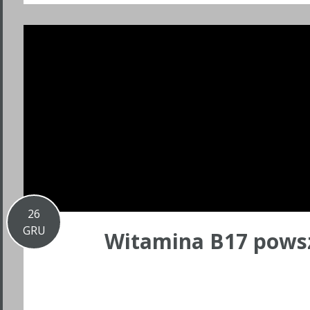
26
GRU
Witamina B17 powsz