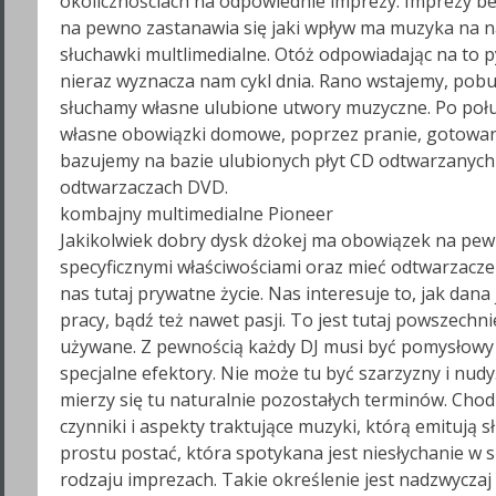
okolicznościach na odpowiednie imprezy. Imprezy bez
na pewno zastanawia się jaki wpływ ma muzyka na nas
słuchawki multlimedialne. Otóż odpowiadając na to 
nieraz wyznacza nam cykl dnia. Rano wstajemy, pobu
słuchamy własne ulubione utwory muzyczne. Po połud
własne obowiązki domowe, poprzez pranie, gotowan
bazujemy na bazie ulubionych płyt CD odtwarzanych 
odtwarzaczach DVD.
kombajny multimedialne Pioneer
Jakikolwiek dobry dysk dżokej ma obowiązek na pe
specyficznymi właściwościami oraz mieć odtwarzacze 
nas tutaj prywatne życie. Nas interesuje to, jak dan
pracy, bądź też nawet pasji. To jest tutaj powszech
używane. Z pewnością każdy DJ musi być pomysłowy 
specjalne efektory. Nie może tu być szarzyzny i nudy.
mierzy się tu naturalnie pozostałych terminów. Cho
czynniki i aspekty traktujące muzyki, którą emitują sł
prostu postać, która spotykana jest niesłychanie 
rodzaju imprezach. Takie określenie jest nadzwyczaj