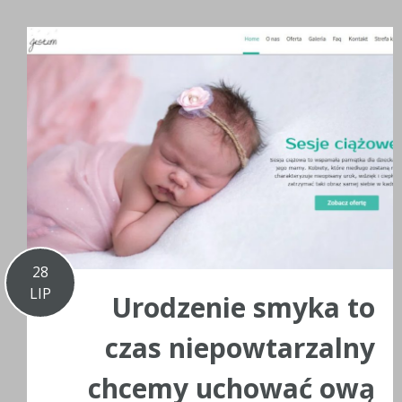
28
LIP
Urodzenie smyka to
czas niepowtarzalny
chcemy uchować ową