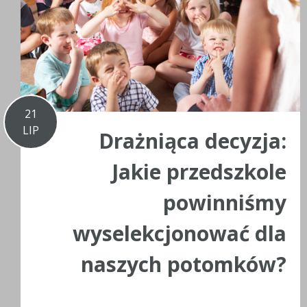
21
LIP
Drażniąca decyzja:
Jakie przedszkole
powinniśmy
wyselekcjonować dla
naszych potomków?