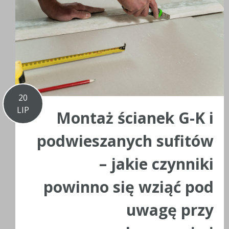
20
LIP
Montaż ścianek G-K i
podwieszanych sufitów
– jakie czynniki
powinno się wziąć pod
uwagę przy