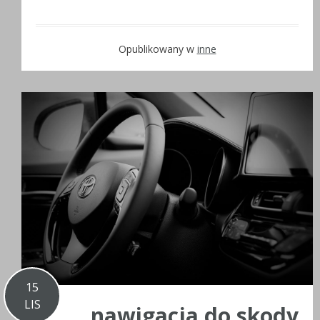
Opublikowany w
inne
15
LIS
nawigacja do skody