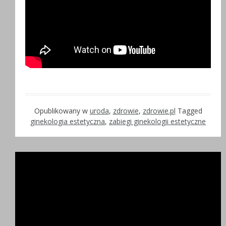
Opublikowany w
uroda
,
zdrowie
,
zdrowie.pl
Tagged
ginekologia estetyczna
,
zabiegi ginekologii estetyczne