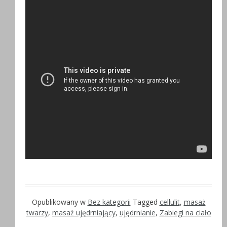
Opublikowany w
Bez kategorii
Tagged
cellulit
,
masaż
twarzy
,
masaż ujędrniający
,
ujędrnianie
,
Zabiegi na ciało