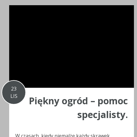
23
LIS
Piękny ogród – pomoc
specjalisty.
W czasach, kiedy niemalże każdy skrawek