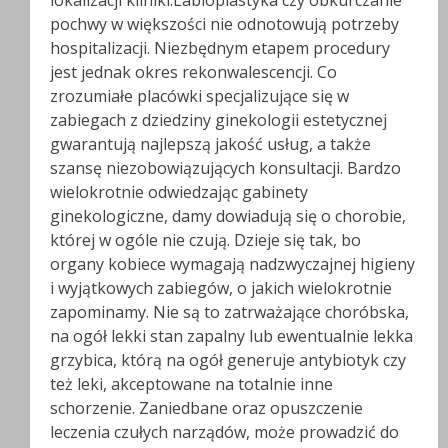
lokalizacji kliniki.Labioplastyka czy obkurczanie
pochwy w większości nie odnotowują potrzeby
hospitalizacji. Niezbędnym etapem procedury
jest jednak okres rekonwalescencji. Co
zrozumiałe placówki specjalizujące się w
zabiegach z dziedziny ginekologii estetycznej
gwarantują najlepszą jakość usług, a także
szansę niezobowiązujących konsultacji. Bardzo
wielokrotnie odwiedzając gabinety
ginekologiczne, damy dowiadują się o chorobie,
której w ogóle nie czują. Dzieje się tak, bo
organy kobiece wymagają nadzwyczajnej higieny
i wyjątkowych zabiegów, o jakich wielokrotnie
zapominamy. Nie są to zatrważające choróbska,
na ogół lekki stan zapalny lub ewentualnie lekka
grzybica, którą na ogół generuje antybiotyk czy
też leki, akceptowane na totalnie inne
schorzenie. Zaniedbane oraz opuszczenie
leczenia czułych narządów, może prowadzić do