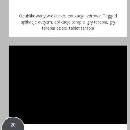
Opublikowany w
dziecko
,
edukacja
,
zdrowie
Tagged
aplikacje autyzm
,
aplikacje terapia
,
gry terapia
,
gry
terapia dzieci
,
tablet terapia
20