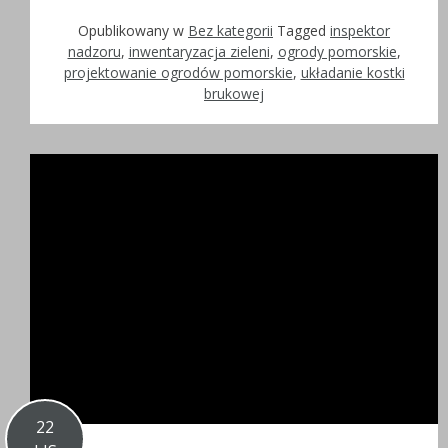
Opublikowany w
Bez kategorii
Tagged
inspektor
nadzoru
,
inwentaryzacja zieleni
,
ogrody pomorskie
,
projektowanie ogrodów pomorskie
,
układanie kostki
brukowej
22