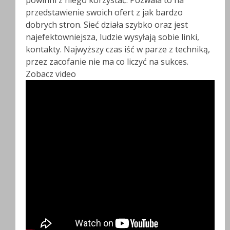
powinni z niego korzystać. Pozwala to na
przedstawienie swoich ofert z jak bardzo
dobrych stron. Sieć działa szybko oraz jest
najefektowniejsza, ludzie wysyłają sobie linki,
kontakty. Najwyższy czas iść w parze z techniką,
przez zacofanie nie ma co liczyć na sukces.
Zobacz video