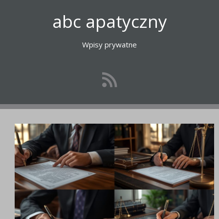
Przejdź
abc apatyczny
do
treści
Wpisy prywatne