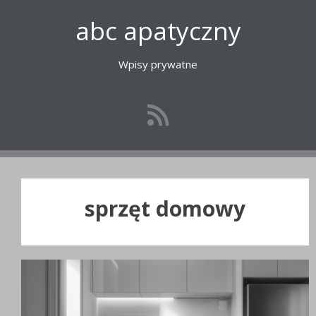
Przejdź
abc apatyczny
do
treści
Wpisy prywatne
sprzęt domowy