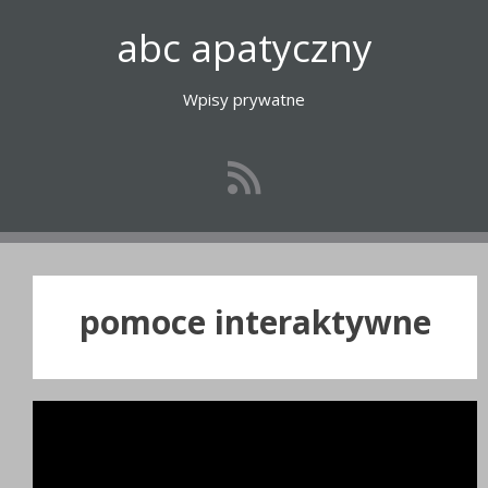
Przejdź
abc apatyczny
do
treści
Wpisy prywatne
pomoce interaktywne